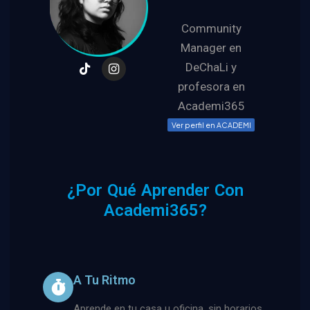
Community
Manager en
DeChaLi y
profesora en
Academi365
Ver perfil en ACADEMI
¿Por Qué Aprender Con
Academi365?
A Tu Ritmo
Aprende en tu casa u oficina, sin horarios