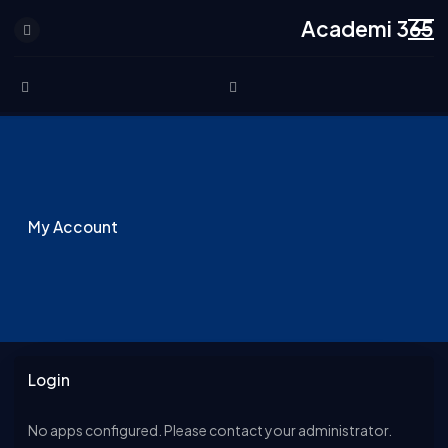
Academi 365
Skip to content
My Account
Login
No apps configured. Please contact your administrator.