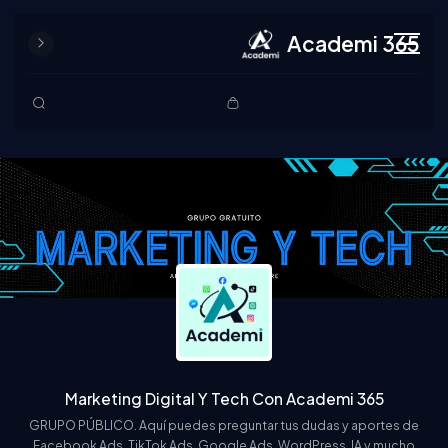
Academi 365
Skip to content
Marketing Digital Y Tech Con Academi 365
GRUPO PÚBLICO. Aquí puedes preguntar tus dudas y aportes de
Facebook Ads, TikTok Ads, Google Ads, WordPress, IA y mucho