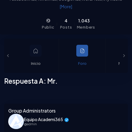
más. Nuestra comunidad responde y ocasionalmente, también
[More]
nuestros expertos.
4
1.043
Public
Posts
Members
Inicio
Foro
Miembr
Respuesta A: Mr.
Asides
Group Administrators
Equipo Academi365
@admin