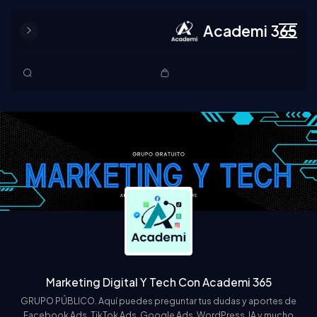
Academi 365
Skip to content
Marketing Digital Y Tech Con Academi 365
GRUPO PÚBLICO. Aquí puedes preguntar tus dudas y aportes de
Facebook Ads, TikTok Ads, Google Ads, WordPress, IA y mucho