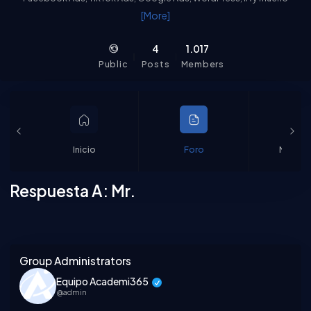
más. Nuestra comunidad responde y ocasionalmente, también
[More]
nuestros expertos.
4
1.017
Public
Posts
Members
Inicio
Foro
Miembr
Respuesta A: Mr.
Asides
Group Administrators
Equipo Academi365
@admin