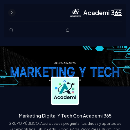
Academi 365
Skip to content
Marketing Digital Y Tech Con Academi 365
GRUPO PÚBLICO. Aquí puedes preguntar tus dudas y aportes de
Facebook Ads, TikTok Ads, Google Ads, WordPress, IA y mucho