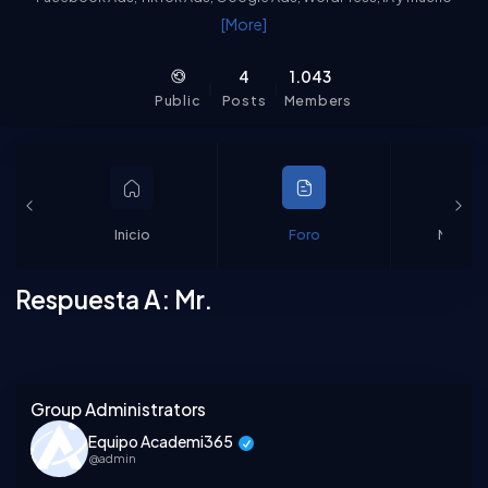
más. Nuestra comunidad responde y ocasionalmente, también
[More]
nuestros expertos.
4
1.043
Public
Posts
Members
Inicio
Foro
Miembr
Respuesta A: Mr.
Asides
Group Administrators
Equipo Academi365
@admin