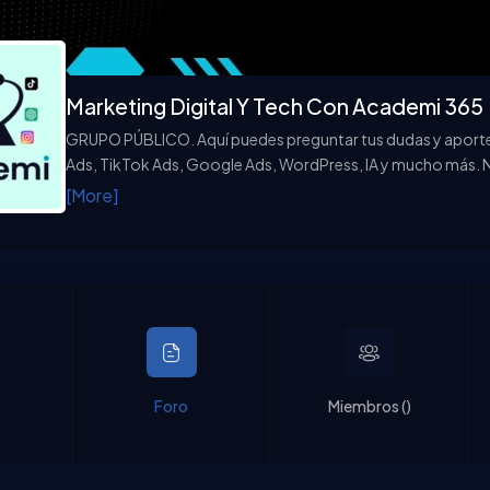
Marketing Digital Y Tech Con Academi 365
GRUPO PÚBLICO. Aquí puedes preguntar tus dudas y apor
Ads, TikTok Ads, Google Ads, WordPress, IA y mucho más. 
comunidad responde y ocasionalmente, también nuestros 
[More]
Foro
Miembros (
)