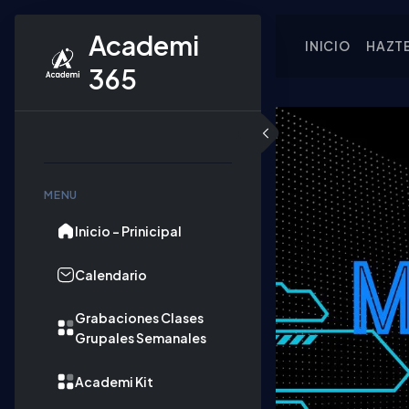
Academi 
INICIO
HAZT
365
Skip to content
MENU
Inicio - Prinicipal
Calendario
Grabaciones Clases
Grupales Semanales
Academi Kit