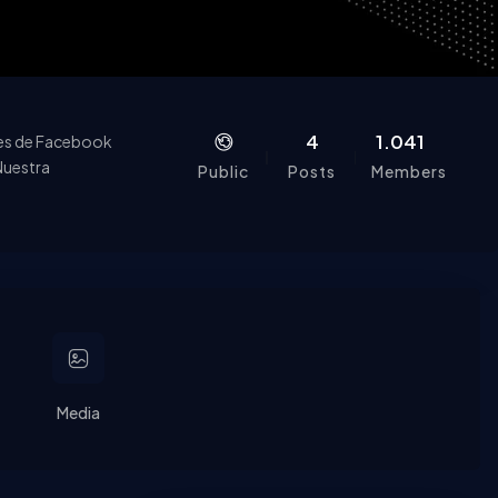
4
1.041
tes de Facebook
Nuestra
Public
Posts
Members
expertos.
Media