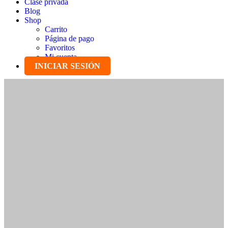
Clase privada
Blog
Shop
Carrito
Página de pago
Favoritos
Mi cuenta
INICIAR SESIÓN
Marketing digital y tech con Academi 365
GRUPO PÚBLICO. Aquí puedes preguntar tus dudas y aportes de
Facebook Ads, TikTok Ads, Google Ads, WordPress, IA y mucho
más. Nuestra comunidad responde y ocasionalmente, también
nuestros expertos.
Public
4
Posts