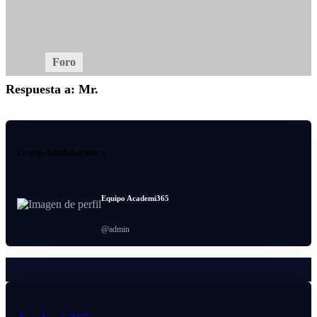
1.043
Members
Inicio
Foro
Miembros (
)
Media
1,043
Respuesta a: Mr.
Asides
Group Administrators
Equipo Academi365
@admin