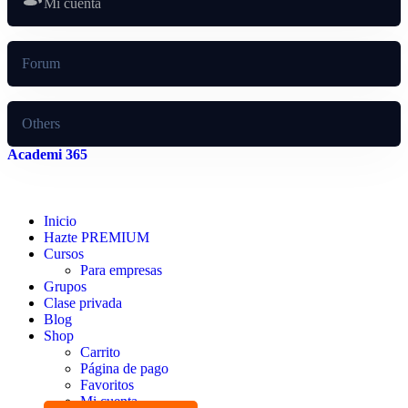
Mi cuenta
Forum
Others
Academi 365
Inicio
Hazte PREMIUM
Cursos
Para empresas
Grupos
Clase privada
Blog
Shop
Carrito
Página de pago
Favoritos
Mi cuenta