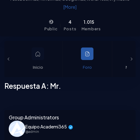
más. Nuestra comunidad responde y ocasionalmente, también
[More]
nuestros expertos.
4
1.015
Public
Posts
Members
Inicio
Foro
Miembr
Respuesta A: Mr.
Asides
Group Administrators
Equipo Academi365
@admin