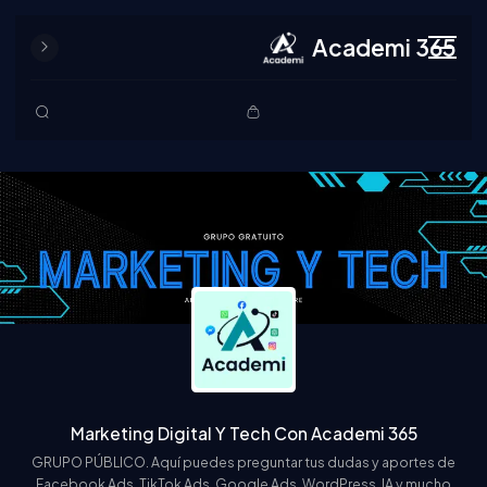
Academi 365
Skip to content
Marketing Digital Y Tech Con Academi 365
GRUPO PÚBLICO. Aquí puedes preguntar tus dudas y aportes de
Facebook Ads, TikTok Ads, Google Ads, WordPress, IA y mucho