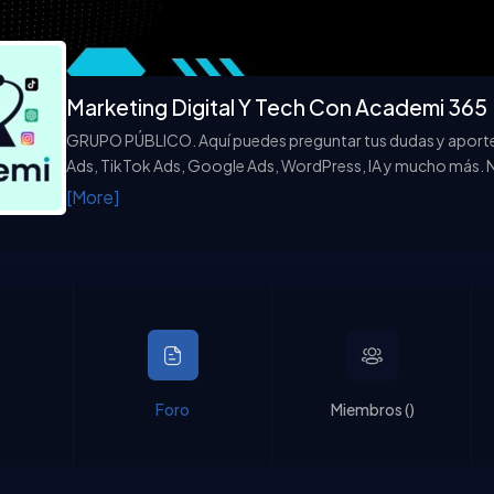
Marketing Digital Y Tech Con Academi 365
GRUPO PÚBLICO. Aquí puedes preguntar tus dudas y apor
Ads, TikTok Ads, Google Ads, WordPress, IA y mucho más. 
comunidad responde y ocasionalmente, también nuestros 
[More]
Foro
Miembros (
)