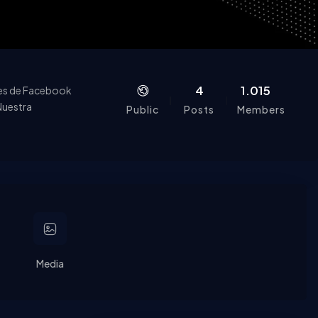
4
1.015
tes de Facebook
Nuestra
Public
Posts
Members
expertos.
Media