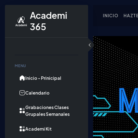
Academi 
INICIO
HAZT
365
Skip to content
MENU
Inicio - Prinicipal
Calendario
Grabaciones Clases
Grupales Semanales
Academi Kit