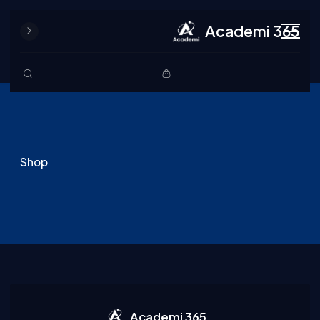
Academi 365
Skip to content
Shop
Academi 365