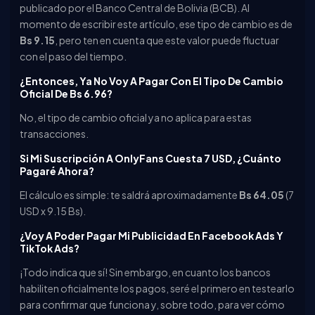
publicado por el Banco Central de Bolivia (BCB). Al
momento de escribir este artículo, ese tipo de cambio es de
Bs 9.15
, pero ten en cuenta que este valor puede fluctuar
con el paso del tiempo.
¿Entonces, Ya No Voy A Pagar Con El Tipo De Cambio
Oficial De Bs 6.96?
No, el tipo de cambio oficial ya no aplica para estas
transacciones.
Si Mi Suscripción A OnlyFans Cuesta 7 USD, ¿cuánto
Pagaré Ahora?
El cálculo es simple: te saldrá aproximadamente
Bs 64.05
(7
USD x 9.15 Bs).
¿Voy A Poder Pagar Mi Publicidad En Facebook Ads Y
TikTok Ads?
¡Todo indica que sí! Sin embargo, en cuanto los bancos
habiliten oficialmente los pagos, seré el primero en testearlo
para confirmar que funciona y, sobre todo, para ver cómo