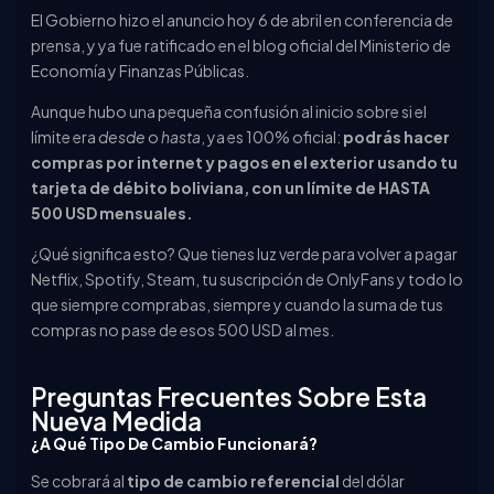
El Gobierno hizo el anuncio hoy 6 de abril en conferencia de
prensa, y ya fue ratificado en el blog oficial del Ministerio de
Economía y Finanzas Públicas.
Aunque hubo una pequeña confusión al inicio sobre si el
límite era
desde
o
hasta
, ya es 100% oficial:
podrás hacer
compras por internet y pagos en el exterior usando tu
tarjeta de débito boliviana, con un límite de HASTA
500 USD mensuales.
¿Qué significa esto? Que tienes luz verde para volver a pagar
Netflix, Spotify, Steam, tu suscripción de OnlyFans y todo lo
que siempre comprabas, siempre y cuando la suma de tus
compras no pase de esos 500 USD al mes.
Preguntas Frecuentes Sobre Esta
Nueva Medida
¿A Qué Tipo De Cambio Funcionará?
Se cobrará al
tipo de cambio referencial
del dólar