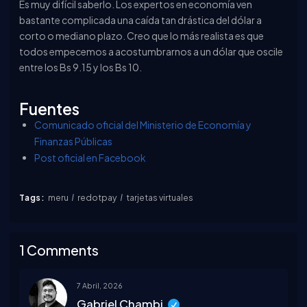
Es muy difícil saberlo. Los expertos en economía ven
bastante complicada una caída tan drástica del dólar a
corto o mediano plazo. Creo que lo más realista es que
todos empecemos a acostumbrarnos a un dólar que oscile
entre los Bs 9.15 y los Bs 10.
Fuentes
Comunicado oficial del Ministerio de Economía y
Finanzas Públicas
Post oficial en Facebook
Tags:
meru
redotpay
tarjetas virtuales
1 Comments
7 Abril, 2026
Gabriel Chambi