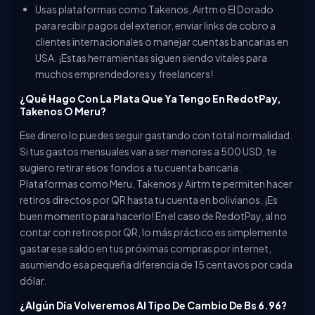
Usas plataformas como Takenos, Airtm o El Dorado
para recibir pagos del exterior, enviar links de cobro a
clientes internacionales o manejar cuentas bancarias en
USA. ¡Estas herramientas siguen siendo vitales para
muchos emprendedores y freelancers!
¿Qué Hago Con La Plata Que Ya Tengo En RedotPay,
Takenos O Meru?
Ese dinero lo puedes seguir gastando con total normalidad.
Si tus gastos mensuales van a ser menores a 500 USD, te
sugiero retirar esos fondos a tu cuenta bancaria.
Plataformas como Meru, Takenos y Airtm te permiten hacer
retiros directos por QR hasta tu cuenta en bolivianos. ¡Es
buen momento para hacerlo! En el caso de RedotPay, al no
contar con retiros por QR, lo más práctico es simplemente
gastar ese saldo en tus próximas compras por internet,
asumiendo esa pequeña diferencia de 15 centavos por cada
dólar.
¿Algún Día Volveremos Al Tipo De Cambio De Bs 6.96?