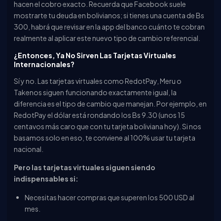
hacen el cobro exacto. Recuerda que Facebook suele
mostrarte tu deuda en bolivianos; si tienes una cuenta de Bs
300, habrá que revisar en la app del banco cuánto te cobran
realmente al aplicar este nuevo tipo de cambio referencial.
¿Entonces, Ya No Sirven Las Tarjetas Virtuales
Internacionales?
Sí y no. Las tarjetas virtuales como RedotPay, Meru o
Takenos siguen funcionando exactamente igual, la
diferencia es el tipo de cambio que manejan. Por ejemplo, en
RedotPay el dólar está rondando los Bs 9.30 (unos 15
centavos más caro que con tu tarjeta boliviana hoy). Si nos
basamos solo en eso, te conviene al 100% usar tu tarjeta
nacional.
Pero las tarjetas virtuales siguen siendo
indispensables si:
Necesitas hacer compras que superen los 500 USD al
mes.